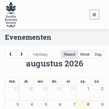
Toggle
navigati
Evenementen
Vandaag
Maand
Week
Dag
augustus 2026
ma.
di.
wo.
do.
vr.
za.
zo.
27
28
29
30
31
1
2
3
4
5
6
7
8
9