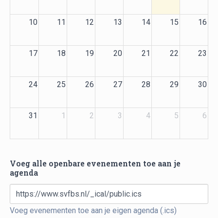
10
11
12
13
14
15
16
17
18
19
20
21
22
23
24
25
26
27
28
29
30
31
1
2
3
4
5
6
Voeg alle openbare evenementen toe aan je
agenda
https://www.svfbs.nl/_ical/public.ics
Voeg evenementen toe aan je eigen agenda (.ics)