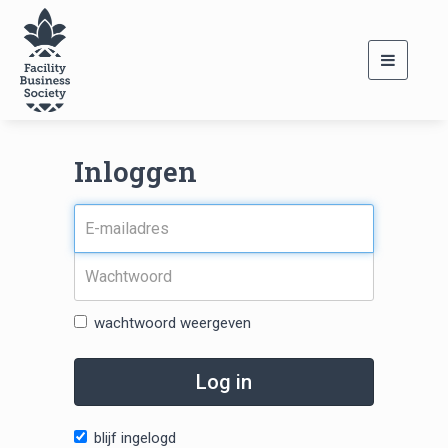
Toggle
navigati
Inloggen
wachtwoord weergeven
Log in
blijf ingelogd